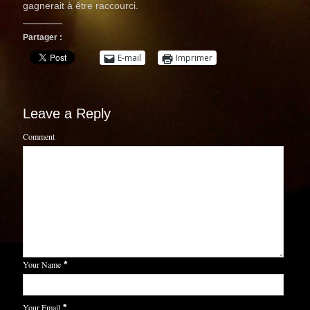
gagnerait à être raccourci.
Partager :
E-mail
Imprimer
Leave a Reply
Comment
Your Name
*
Your Email
*