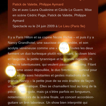
Patick de Valette, Philippe Aymard
De et avec Laura Ouaknine et Cécile Le Guern. Mise
en scène Cédric Paga, Patick de Valette, Philippe
Aymard
Spectacle vu le 24 juin 2009 à
Le Lieu (Paris 9e)
Il y a Paris Hilton et sa copine Nicole Richie – et puis il y a
Nancy Grandhotel, une saucisse dégingandée, et son
acolyte vénéneuse comme une « Orty ». Toutes les deux
forment un duo burlesque plutôt réjouissant, le clown blanc
et l’auguste, la petite tyrannique et la grande nigaude, ni
belles ni talentueuses, qui veulent passer un casting. Filant
une trame assez dépouillée, le duo fonctionne, surtout pour
le jeu en phrases hésitantes et gestes maladroits de la
grande Nancy – la petite joue de sa voix éraillée de façon
un peu automatique. Elles se chamaillent tout au long de la
pièce : c’est rigolo, mais ça s’étire parfois en longueurs,
notamment lors de la scène finale, un concert accordéon-
guitare un brin laborieux. Un show bien interprété qui