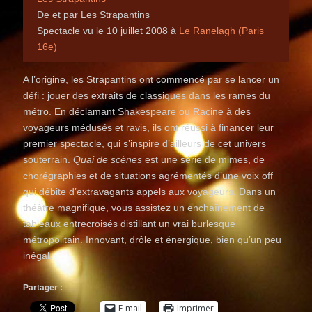
De et par Les Strapantins
Spectacle vu le 10 juillet 2008 à
Le Ranelagh (Paris
16e)
A l’origine, les Strapantins ont commencé par se lancer un
défi : jouer des extraits de classiques dans les rames du
métro. En déclamant Shakespeare ou Racine à des
voyageurs médusés et ravis, ils ont réussi à financer leur
premier spectacle, qui s’inspire d’ailleurs de cet univers
souterrain.
Quai de scènes
est une série de mimes, de
chorégraphies et de situations agrémentés d’une voix off
qui débite d’extravagants appels aux voyageurs. Dans un
théâtre magnifique, vous assistez un enchaînement de
tableaux entrecroisés distillant un vrai burlesque
métropolitain. Innovant, drôle et énergique, bien qu’un peu
inégal.
Partager :
E-mail
Imprimer