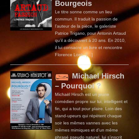
Bourgeois
Le titre sonne comme un lieu
commun. Il traduit la passion de
l’auteur de la pièce, le galeriste
Patrice Trigano, pour Antonin Artaud
qu’il a découvert à 20 ans. En 2010,
il lui consacre un livre et rencontre
Florence Loeb, […]
Michael Hirsch
– Pourquoi ?
Michaël Hirsch est un jeune
comédien propre sur lui, intelligent et
fin, qui a tout pour plaire. Loin des
stand-upeurs qui répètent chaque
soir les mêmes vannes avec les
mêmes mimiques et d’un même
phrasé pseudo naturel, lui s’inscrit