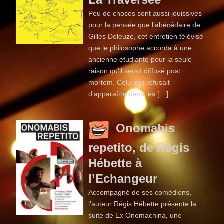
Peu de choses sont aussi jouissives
pour la pensée que l’abécédaire de
Gilles Deleuze, cet entretien télévisé
que le philosophe accorda à une
ancienne étudiante pour la seule
raison qu’il serait diffusé post
mortem. Celui qui refusait
d’apparaître dans les […]
Onomabis
repetito, de Régis
Hébette à
l’Echangeur
Accompagné de ses comédiens,
l’auteur Régis Hébette présente la
suite de Ex Onomachina, une