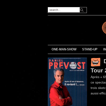
ONE-MAN-SHOW
STAND-UP
I
Tour 
Après « 6
ce specta
trois ske
aussi effi