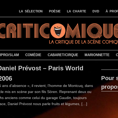
LA SÉLECTION
POÉSIE
LA CHARTE
DVD
À PROP
MPRO/SLAM
COMÉDIE
CABARET/CIRQUE
MARIONNETTE
Daniel Prévost – Paris World
2006
Pour s
5 ans d’absence », il revient, l’homme de Montcuq, dans
propo
cle mis en scène par son fils Sören. Reprenant deux ou
tchs anciens comme celui du garage Gaudin, toujours
cace, Daniel Prévost nous parle fruits et légumes, […]