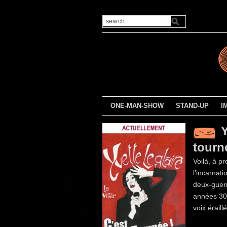
ONE-MAN-SHOW
STAND-UP
I
Y
tourn
Voilà, à pr
l’incarnat
deux-guerr
années 30.
voix éraill