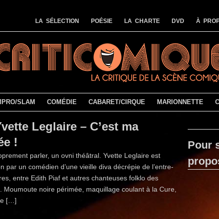
LA SÉLECTION
POÉSIE
LA CHARTE
DVD
À PROP
MPRO/SLAM
COMÉDIE
CABARET/CIRQUE
MARIONNETTE
vette Leglaire – C’est ma
ée !
Pour s
oprement parler, un ovni théâtral. Yvette Leglaire est
propo
ion par un comédien d’une vieille diva décrépie de l’entre-
es, entre Edith Piaf et autres chanteuses folklo des
 Moumoute noire périmée, maquillage coulant à la Cure,
ée […]