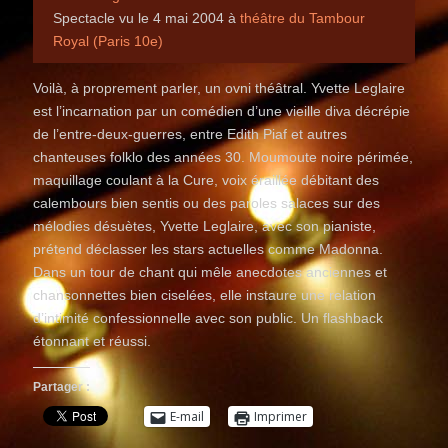
Spectacle vu le 4 mai 2004 à
théâtre du Tambour
Royal (Paris 10e)
Voilà, à proprement parler, un ovni théâtral. Yvette Leglaire
est l’incarnation par un comédien d’une vieille diva décrépie
de l’entre-deux-guerres, entre Edith Piaf et autres
chanteuses folklo des années 30. Moumoute noire périmée,
maquillage coulant à la Cure, voix éraillée débitant des
calembours bien sentis ou des paroles salaces sur des
mélodies désuètes, Yvette Leglaire, avec son pianiste,
prétend déclasser les stars actuelles comme Madonna.
Dans un tour de chant qui mêle anecdotes anciennes et
chansonnettes bien ciselées, elle instaure une relation
d’intimité confessionnelle avec son public. Un flashback
étonnant et réussi.
Partager :
E-mail
Imprimer