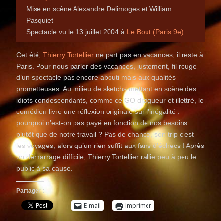
Mise en scène Alexandre Delimoges et William
Pasquiet
Spectacle vu le 13 juillet 2004 à
Le Bout (Paris 9e)
Cet été,
Thierry Tortellier
ne part pas en vacances, il reste à
Paris. Pour nous parler des vacances, justement, fil rouge
d’un spectacle pas encore abouti mais aux qualités
prometteuses. Au milieu de sketchs mettant en scène des
idiots condescendants, comme ce GO dragueur et illettré, le
comédien livre une réflexion originale sur l’inégalité :
pourquoi n’est-on pas payé en fonction de nos besoins
plutôt que de notre travail ? Pas de chance, son trip c’est
les voyages, alors qu’un rien suffit aux fans d’échecs ! Après
un démarrage difficile, Thierry Tortellier rallie peu à peu le
public à sa cause.
Partager :
E-mail
Imprimer