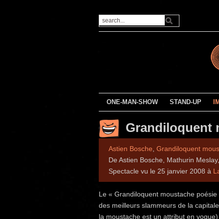
ONE-MAN-SHOW
STAND-UP
I
Grandiloquent 
Astien Bosche
,
Grandiloquent mous
De Astien Bosche, Mathurin Meslay,
Spectacle vu le 25 janvier 2008 à
L
Le « Grandiloquent moustache poésie cl
des meilleurs slammeurs de la capitale
la moustache est un attribut en vogue) 