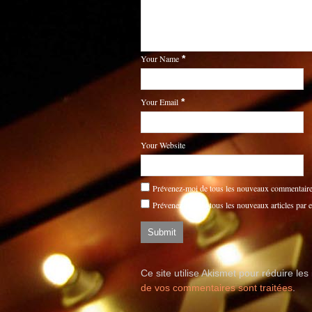
Your Name
*
Your Email
*
Your Website
Prévenez-moi de tous les nouveaux commentaires
Prévenez-moi de tous les nouveaux articles par e
Ce site utilise Akismet pour réduire les
de vos commentaires sont traitées
.