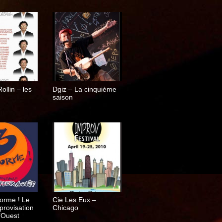
ollin – les
Dgiz – La cinquième
saison
Forme ! Le
Cie Les Eux –
provisation
Chicago
l’Ouest