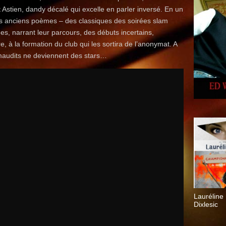
 Astien, dandy décalé qui excelle en parler inversé. En un
urs anciens poèmes – des classiques des soirées slam
s, narrant leur parcours, des débuts incertains,
e, à la formation du club qui les sortira de l’anonymat. A
maudits ne deviennent des stars…
Lauréline
Dixlesic