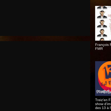
François R
FMR
Treiz’en 
show d’im
des 13 à 