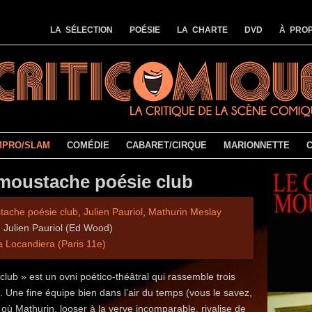
LA SÉLECTION
POÉSIE
LA CHARTE
DVD
À PROP
MPRO/SLAM
COMÉDIE
CABARET/CIRQUE
MARIONNETTE
moustache poésie club
tache poésie club
,
Julien Pauriol
,
Mathurin Meslay
 Julien Pauriol (Ed Wood)
a Locandiera (Paris 11e)
ub » est un ovni poético-théâtral qui rassemble trois
. Une fine équipe bien dans l’air du temps (vous le savez,
où Mathurin, looser à la verve incomparable, rivalise de