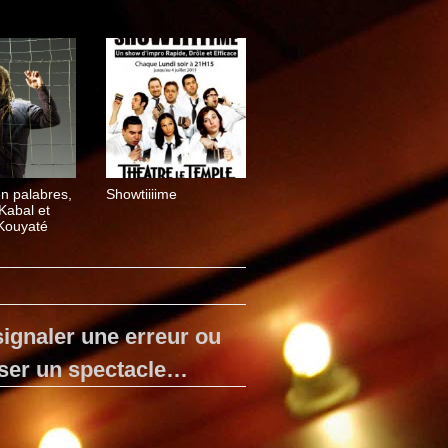
en palabres,
Showtiiiime
Kabal et
Kouyaté
ignaler une erreur ou
ser un spectacle…