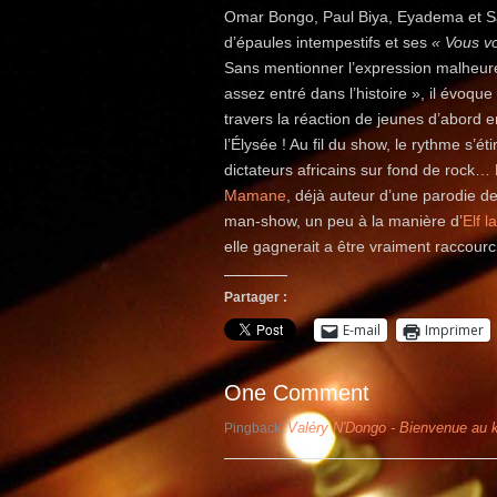
Omar Bongo, Paul Biya, Eyadema et Sa
d’épaules intempestifs et ses
« Vous vo
Sans mentionner l’expression malheur
assez entré dans l’histoire », il évoqu
travers la réaction de jeunes d’abord 
l’Élysée ! Au fil du show, le rythme s’
dictateurs africains sur fond de rock…
Mamane
, déjà auteur d’une parodie de
man-show, un peu à la manière d’
Elf 
elle gagnerait a être vraiment raccourc
Partager :
E-mail
Imprimer
One Comment
Valéry N'Dongo - Bienvenue au
Pingback: