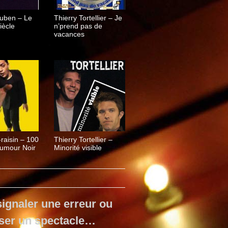
uben – Le
Thierry Tortellier – Je
iècle
n’prend pas de
vacances
raisin – 100
Thierry Tortellier –
umour Noir
Minorité visible
ignaler une erreur ou
ser un spectacle…