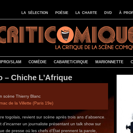
LA SÉLECTION
POÉSIE
LA CHARTE
DVD
À PROP
MPRO/SLAM
COMÉDIE
CABARET/CIRQUE
MARIONNETTE
 – Chiche L’Afrique
n scène Thierry Blanc
mac de la Villette (Paris 19e)
e togolais, revient sur scène après trois ans d’absence.
 d’incarner un journaliste présentant un talk show sur
ue de presse où les chefs d’État prennent la parole,