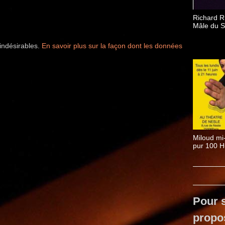
Richard R
Mâle du S
 indésirables.
En savoir plus sur la façon dont les données
Miloud mi-
pur 100 H
Pour s
propo