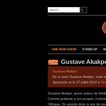
ONE-MAN-SHOW
STAND-UP
I
Gustave Akakpo
Gustave Akakpo
De et avec Gustave Akakpo, mise e
Spectacle vu le 27 juillet 2010 à
Tar
Gustave Akakpo, jeune auteur de théâtr
Comme prétexte à son propos, il choisit
l’Afrique. On assiste donc à une de rev