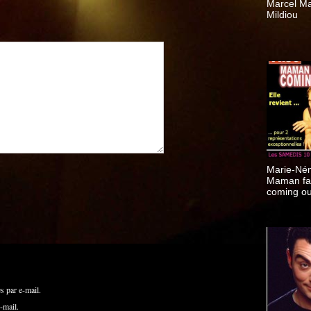
Marcel Ma
Mildiou
Marie-Né
Maman fai
coming ou
 par e-mail.
-mail.