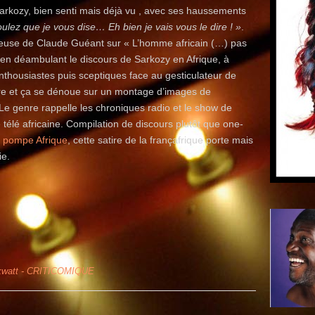
rkozy, bien senti mais déjà vu , avec ses haussements
ulez que je vous dise… Eh bien je vais vous le dire ! »
.
euse de Claude Guéant sur « L’homme africain (…) pas
e en déambulant le discours de Sarkozy en Afrique, à
enthousiastes puis sceptiques face au gesticulateur de
étire et ça se dénoue sur un montage d’images de
 Le genre rappelle les chroniques radio et le show de
 télé africaine. Compilation de discours plutôt que one-
la pompe Afrique
, cette satire de la françafrique porte mais
ie.
 kwatt - CRITICOMIQUE