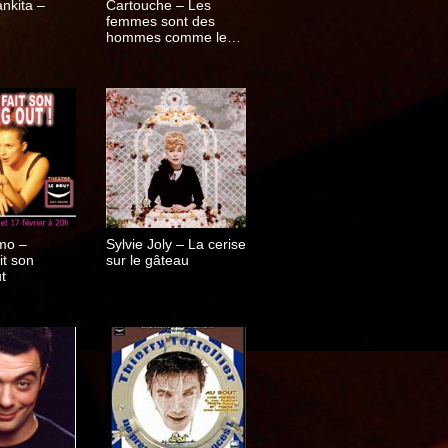
nkita –
Cartouche – Les
femmes sont des
hommes comme les
autres
mo –
Sylvie Joly – La cerise
t son
sur le gâteau
t