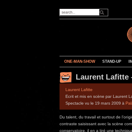
ONE-MAN-SHOW
STAND-UP
I
Laurent Lafitt
Laurent Lafitte
Ecrit et mis en scène par Laurent La
Spectacle vu le 19 mars 2009 à
Pal
Du talent, du travail et surtout de l’or
contraste saisissant avec la scène comi
conservatoire, il en a tiré une techniq