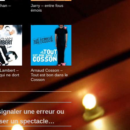
ahan –
Jarry – entre fous
émois
Lambert –
Arnaud Cosson –
ui ne dort
Tout est bon dans le
Cosson
ignaler une erreur ou
ser un spectacle…