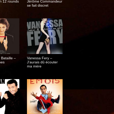
n 12 rounds
Jérôme Commandeur
se fait discret
Bataille –
Vanessa Fery –
mes
J’aurais dû écouter
ma mère