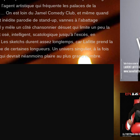
 l’agent artistique qui fréquente les palaces de la
Lido… On est loin du Jamel Comedy Club, et même quand
t inédite parodie de stand-up, vannes à l’abattage
 il y mêle un côté chansonnier désuet qui limite un peu la
 osé, intelligent, scatologique jusqu’à l’excès, en
 Les sketchs durent assez longtemps, car Lafitte prend la
ue de certaines longueurs. Un univers singulier, à la fois
qui devrait néanmoins plaire au plus grand nombre.