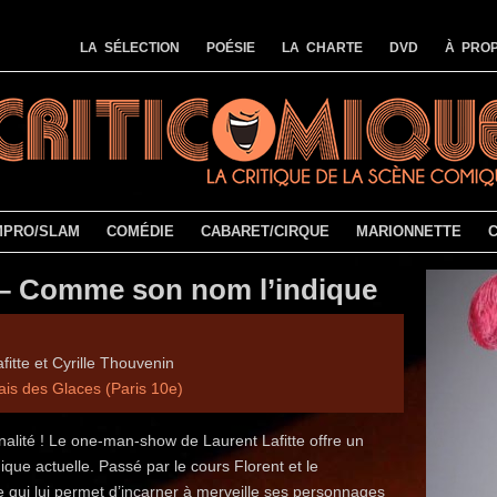
LA SÉLECTION
POÉSIE
LA CHARTE
DVD
À PROP
MPRO/SLAM
COMÉDIE
CABARET/CIRQUE
MARIONNETTE
e – Comme son nom l’indique
fitte et Cyrille Thouvenin
ais des Glaces (Paris 10e)
iginalité ! Le one-man-show de Laurent Lafitte offre un
que actuelle. Passé par le cours Florent et le
ue qui lui permet d’incarner à merveille ses personnages