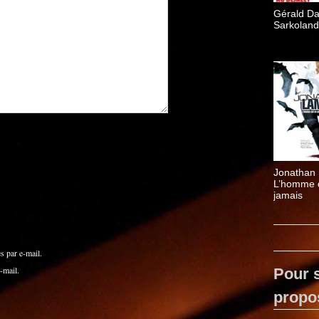
Gérald D
Sarkoland
Jonathan 
L’homme q
jamais
 par e-mail.
-mail.
Pour s
propo