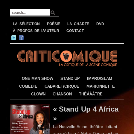
LA SÉLECTION
POÉSIE
LA CHARTE
DVD
À PROPOS DE L’AUTEUR
CONTACT
ONE-MAN-SHOW
STAND-UP
IMPRO/SLAM
COMÉDIE
CABARET/CIRQUE
MARIONNETTE
CLOWN
CHANSON
THÉÂÂÂTRE
« Stand Up 4 Africa
»
La Nouvelle Seine, théâtre flottant
amarré face à Notre-Dame, est un