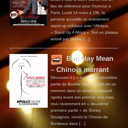
lieu de référence pour l’humour à
Paris. Lundi 14 mars à 19h, la
péniche accueille un événement
stand up solidaire avec l’Afrique,
« Stand Up 4 Africa ». Soit un plateau
animé par Shirley […]
Bun Hay Mean
– Chinois marrant
Découvert il y a huit ans en première
partie de Booder (qui s’illustre en ce
moment dans un street boulevard
rigolo) avant son premier one-man,
revu récemment en « deuxième
première partie » de Shirley
Souagnon, revoici le Chinois de
Bordeaux dans […]