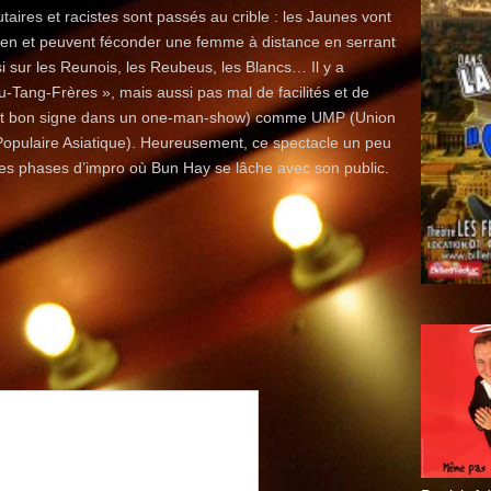
aires et racistes sont passés au crible : les Jaunes vont
ien et peuvent féconder une femme à distance en serrant
 sur les Reunois, les Reubeus, les Blancs… Il y a
-Tang-Frères », mais aussi pas mal de facilités et de
ment bon signe dans un one-man-show) comme UMP (Union
opulaire Asiatique). Heureusement, ce spectacle un peu
rtes phases d’impro où Bun Hay se lâche avec son public.