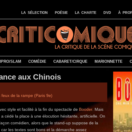
LA SÉLECTION
POÉSIE
LA CHARTE
DVD
À PROP
MPRO/SLAM
COMÉDIE
CABARET/CIRQUE
MARIONNETTE
rance aux Chinois
 feux de la rampe (Paris 9e)
 style et facilité à la fin du spectacle de
Booder
. Mais
a cédé la place à une élocution hésitante, artificielle. On
r façon comédien, alors que le stand-up suppose de la
car les textes sont bons et la démarche assez