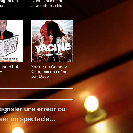
algéricain
Donel Jack’sman –
nu
J’raconte ma life
ujourd’hui
Yacine au Comedy
y
Club, mis en scène
par Dedo
ignaler une erreur ou
ser un spectacle…