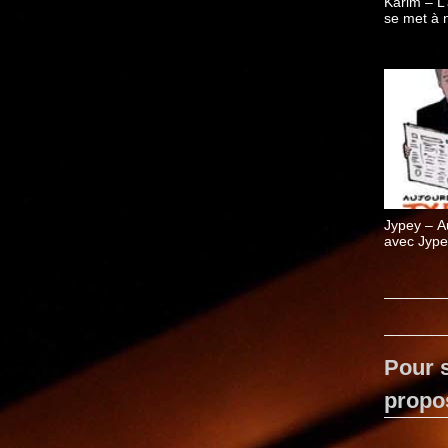
Karim – L’
se met à 
Jypey – A
avec Jype
Pour s
propo