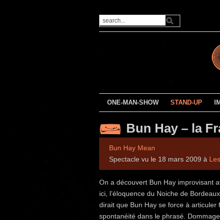
ONE-MAN-SHOW
STAND-UP
I
Bun Hay – la F
Bun Hay Mean
Spectacle vu le 18 mars 2009 à
Les
On a découvert Bun Hay improvisant avec
ici, l’éloquence du Noiche de Bordeaux 
dirait que Bun Hay se force à articule
spontanéité dans le phrasé. Dommage 