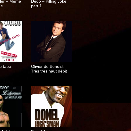
dler – Même
Dédo – Killing Joke
gé
part 1
e tape
Olivier de Benoist –
Très très haut débit