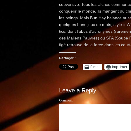
subversive. Tous les clichés communaut
conquérir le monde, ils mangent du ch
les poings. Mais Bun Hay balance aussi
quelques bons jeux de mots, style « Wu
tics, dont l’abus d’acronymes (rare
des Maliens Pauvres) ou SPA (Soupe P
figé retrouve de la force dans les cou
Partager :
E-mail
Imprimer
Leave a Reply
Comment