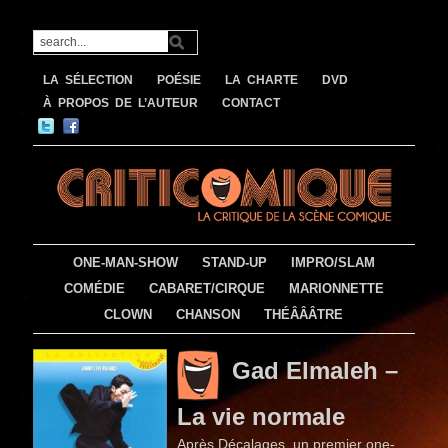
LA SÉLECTION
POÉSIE
LA CHARTE
DVD
À PROPOS DE L’AUTEUR
CONTACT
ONE-MAN-SHOW
STAND-UP
IMPRO/SLAM
COMÉDIE
CABARET/CIRQUE
MARIONNETTE
CLOWN
CHANSON
THÉÂÂÂTRE
Gad Elmaleh –
La vie normale
Après Décalages, un premier one-