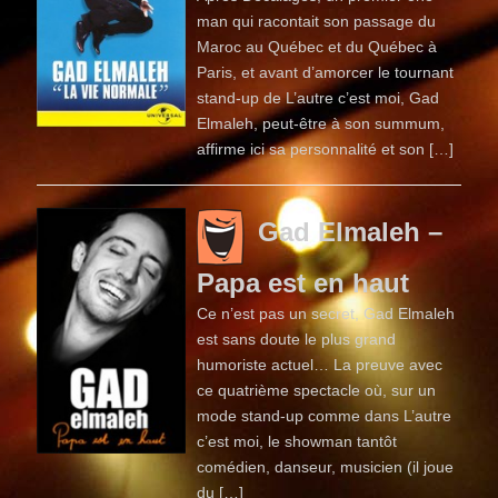
man qui racontait son passage du
Maroc au Québec et du Québec à
Paris, et avant d’amorcer le tournant
stand-up de L’autre c’est moi, Gad
Elmaleh, peut-être à son summum,
affirme ici sa personnalité et son […]
Gad Elmaleh –
Papa est en haut
Ce n’est pas un secret, Gad Elmaleh
est sans doute le plus grand
humoriste actuel… La preuve avec
ce quatrième spectacle où, sur un
mode stand-up comme dans L’autre
c’est moi, le showman tantôt
comédien, danseur, musicien (il joue
du […]