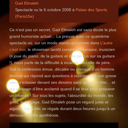
Gad Elmaleh
Spectacle vu le 6 octobre 2008 à
Palais des Sports
(Paris15e)
Ce n’est pas un secret, Gad Elmaleh est sans doute le plus
grand humoriste actuel… La preuve avec ce quatrième
spectacle où, sur un mode stand-up comme dans
L’autre
c’est moi
, le showman tantôt comédien, danseur, musicien
(il joue du piano, de la guitare et des percus sur sa guitare
!), nous parle de la difficulté à incarner son rôle de père.
Soit la confession émue, décalée ou ironique d’un homme
divorcé qui répond aux questions à répétition de son gosse
sans s’extasier devant ses dessins sans queue ni tête… et
qui a besoin d’être acclamé quand il se lève pour préparer
un biberon ! Sur tous les sujets, l’absurdité du monde, les
gens, le langage, Gad Elmaleh pose un regard juste et
aiguisé. Le public se régale durant deux heures jusqu’à un
dénouement en apothéose.