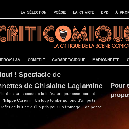
LA SÉLECTION
POÉSIE
LA CHARTE
DVD
À PROP
MPRO/SLAM
COMÉDIE
CABARET/CIRQUE
MARIONNETTE
louf ! Spectacle de
nettes de Ghislaine Laglantine
Pour s
 Plouf est un succès de la littérature jeunesse, écrit et
propo
 Philippe Corentin. Un loup tombe au fond d’un puits,
e reflet de la lune qu’il a pris pour un fromage – on pense