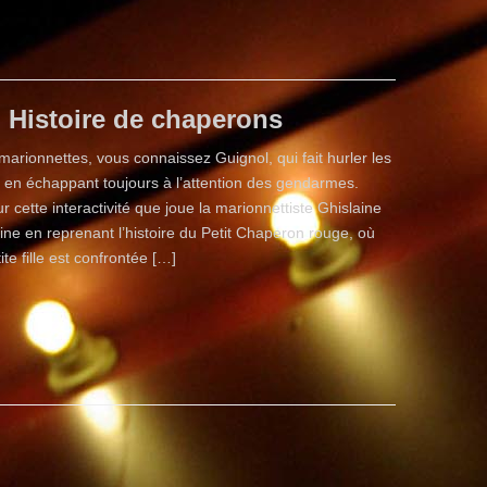
Histoire de chaperons
arionnettes, vous connaissez Guignol, qui fait hurler les
 en échappant toujours à l’attention des gendarmes.
ur cette interactivité que joue la marionnettiste Ghislaine
ine en reprenant l’histoire du Petit Chaperon rouge, où
ite fille est confrontée […]