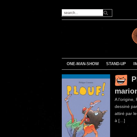
ONE-MAN-SHOW
STAND-UP
I
P
marion
A l’origine,
dessiné par
attiré par l
à […]