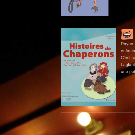
Rayon m
enfants
C’est s
Laglant
une pet