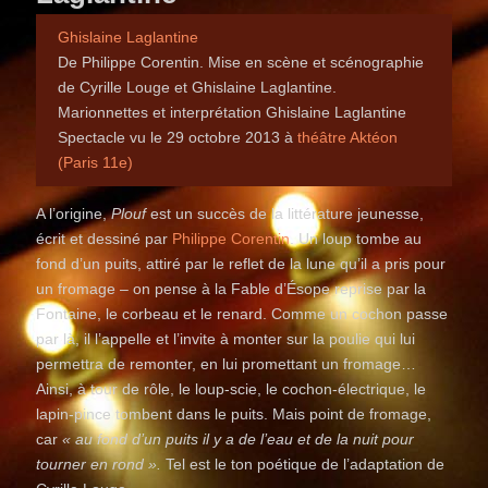
Ghislaine Laglantine
De Philippe Corentin. Mise en scène et scénographie
de Cyrille Louge et Ghislaine Laglantine.
Marionnettes et interprétation Ghislaine Laglantine
Spectacle vu le 29 octobre 2013 à
théâtre Aktéon
(Paris 11e)
A l’origine,
Plouf
est un succès de la littérature jeunesse,
écrit et dessiné par
Philippe Corentin
. Un loup tombe au
fond d’un puits, attiré par le reflet de la lune qu’il a pris pour
un fromage – on pense à la Fable d’Ésope reprise par la
Fontaine, le corbeau et le renard. Comme un cochon passe
par là, il l’appelle et l’invite à monter sur la poulie qui lui
permettra de remonter, en lui promettant un fromage…
Ainsi, à tour de rôle, le loup-scie, le cochon-électrique, le
lapin-pince tombent dans le puits. Mais point de fromage,
car
« au fond d’un puits il y a de l’eau et de la nuit pour
tourner en rond ».
Tel est le ton poétique de l’adaptation de