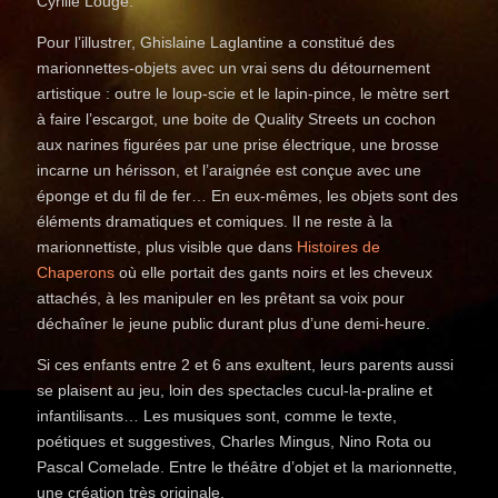
Cyrille Louge.
Pour l’illustrer, Ghislaine Laglantine a constitué des
marionnettes-objets avec un vrai sens du détournement
artistique : outre le loup-scie et le lapin-pince, le mètre sert
à faire l’escargot, une boite de Quality Streets un cochon
aux narines figurées par une prise électrique, une brosse
incarne un hérisson, et l’araignée est conçue avec une
éponge et du fil de fer… En eux-mêmes, les objets sont des
éléments dramatiques et comiques. Il ne reste à la
marionnettiste, plus visible que dans
Histoires de
Chaperons
où elle portait des gants noirs et les cheveux
attachés, à les manipuler en les prêtant sa voix pour
déchaîner le jeune public durant plus d’une demi-heure.
Si ces enfants entre 2 et 6 ans exultent, leurs parents aussi
se plaisent au jeu, loin des spectacles cucul-la-praline et
infantilisants… Les musiques sont, comme le texte,
poétiques et suggestives, Charles Mingus, Nino Rota ou
Pascal Comelade. Entre le théâtre d’objet et la marionnette,
une création très originale.