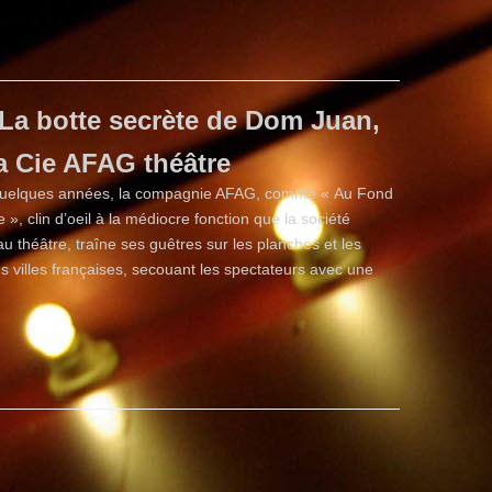
La botte secrète de Dom Juan,
la Cie AFAG théâtre
quelques années, la compagnie AFAG, comme « Au Fond
», clin d’oeil à la médiocre fonction que la société
u théâtre, traîne ses guêtres sur les planches et les
s villes françaises, secouant les spectateurs avec une