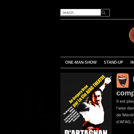
ONE-MAN-SHOW
STAND-UP
I
comp
Il est pla
l’aise da
de Ménilm
d’AFAG, 