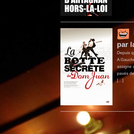
par 
Depuis 
A Gauche 
assigne a
pavés de
[…]