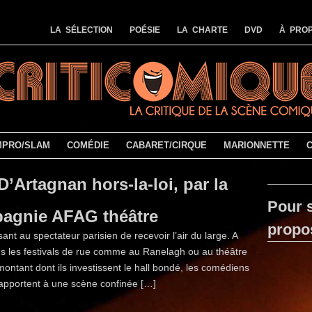
LA SÉLECTION
POÉSIE
LA CHARTE
DVD
À PROP
MPRO/SLAM
COMÉDIE
CABARET/CIRQUE
MARIONNETTE
D’Artagnan hors-la-loi, par la
Pour s
agnie AFAG théâtre
propo
isant au spectateur parisien de recevoir l’air du large. A
ns les festivals de rue comme au Ranelagh ou au théâtre
ontant dont ils investissent le hall bondé, les comédiens
apportent à une scène confinée […]