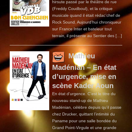
hirsute passé par le théâtre de rue
(Freddy Coudboul), et la critique
musicale quand il était rédac’chef de
Rock Sound. Aujourd’hui chroniqueur
sur France Inter et bateleur tout
terrain, il présente au Sentier des […]
Mathieu
Madénian – En état
d’urgence, mise en
scène Kader Aoun
En état d’urgence. C’est le titre du
nouveau stand-up de Mathieu
Madénian, célèbre depuis qu’il passe
chez Drucker, quittant l’intimité du
Paname pour une salle bondée du
Grand Point-Virgule et une grande