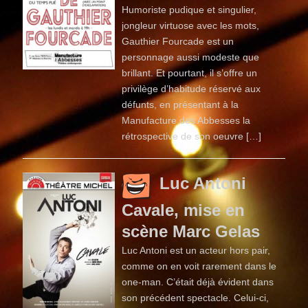
Humoriste pudique et singulier,
jongleur virtuose avec les mots,
Gauthier Fourcade est un
personnage aussi modeste que
brillant. Et pourtant, il s’offre un
privilège d’habitude réservé aux
défunts, en présentant à la
Manufacture des Abbesses la
rétrospective de son oeuvre […]
Luc Antoni
Cavale, mise en
scène Marc Gelas
Luc Antoni est un acteur hors pair,
comme on en voit rarement dans le
one-man. C’était déjà évident dans
son précédent spectacle. Celui-ci,