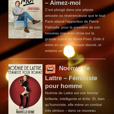
– Aimez-moi
C’est plongé dans une attente
amusée ou révérencieuse que le tout
Paris attend l’apparition de Pierre
Palmade, pour la première de son
nouveau one-man-show sur la
grande scène du Rond-Point. Enfin il
entre en scène, presque discret, et
entame un […]
Noémie de
Lattre – Féministe
pour homme
Noémie de Lattre est une femme
brillante, intelligente et drôle. Et, bien
qu’humoriste, elle mène un combat
très sérieux – dans ce nouveau