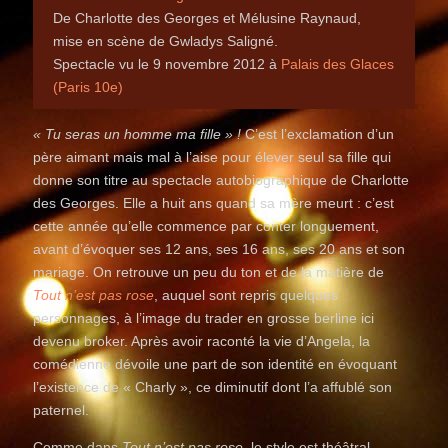
De Charlotte des Georges et Mélusine Raynaud,
mise en scène de Gwladys Saligné.
Spectacle vu le 9 novembre 2012 à
Palais des Glaces
(Paris 10e)
« Tu seras un homme ma fille »
!
C’est l’exclamation d’un
père aimant mais mal à l’aise pour élever seul sa fille qui
donne son titre au spectacle autobiographique de Charlotte
des Georges. Elle a huit ans quand sa mère meurt : c’est
cette année qu’elle commence par conter longuement,
avant d’évoquer ses 12 ans, ses 16 ans, ses 20 ans et son
mariage. On retrouve un peu du ton et de la matière de
Tout n’est pas rose
, auquel sont repris quelques
personnages, à l’image du trader en grosse berline ici
devenu broker. Après avoir raconté la vie d’Angela, la
comédienne dévoile une part de son identité en évoquant
l’existence de « Charly », ce diminutif dont l’a affublé son
paternel.
Comme dans
Tout n’est pas rose
, le style est théâtral,