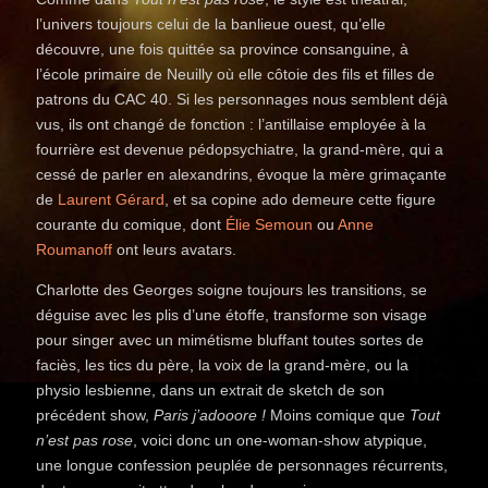
l’univers toujours celui de la banlieue ouest, qu’elle
découvre, une fois quittée sa province consanguine, à
l’école primaire de Neuilly où elle côtoie des fils et filles de
patrons du CAC 40. Si les personnages nous semblent déjà
vus, ils ont changé de fonction : l’antillaise employée à la
fourrière est devenue pédopsychiatre, la grand-mère, qui a
cessé de parler en alexandrins, évoque la mère grimaçante
de
Laurent Gérard
, et sa copine ado demeure cette figure
courante du comique, dont
Élie Semoun
ou
Anne
Roumanoff
ont leurs avatars.
Charlotte des Georges soigne toujours les transitions, se
déguise avec les plis d’une étoffe, transforme son visage
pour singer avec un mimétisme bluffant toutes sortes de
faciès, les tics du père, la voix de la grand-mère, ou la
physio lesbienne, dans un extrait de sketch de son
précédent show,
Paris j’adooore !
Moins comique que
Tout
n’est pas rose
, voici donc un one-woman-show atypique,
une longue confession peuplée de personnages récurrents,