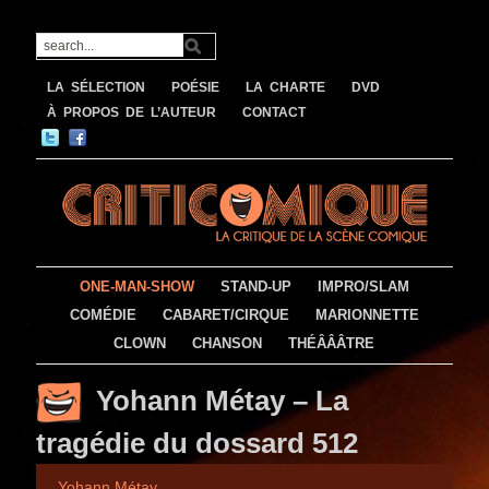
LA SÉLECTION
POÉSIE
LA CHARTE
DVD
À PROPOS DE L’AUTEUR
CONTACT
ONE-MAN-SHOW
STAND-UP
IMPRO/SLAM
COMÉDIE
CABARET/CIRQUE
MARIONNETTE
CLOWN
CHANSON
THÉÂÂÂTRE
Yohann Métay – La
tragédie du dossard 512
Yohann Métay