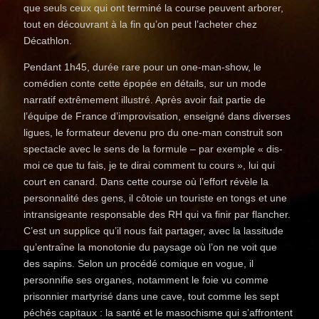
que seuls ceux qui ont terminé la course peuvent arborer,
tout en découvrant à la fin qu’on peut l’acheter chez
Décathlon.
Pendant 1h45, durée rare pour un one-man-show, le
comédien conte cette épopée en détails, sur un mode
narratif extrêmement illustré. Après avoir fait partie de
l’équipe de France d’improvisation, enseigné dans diverses
ligues, le formateur devenu pro du one-man construit son
spectacle avec le sens de la formule – par exemple « dis-
moi ce que tu fais, je te dirai comment tu cours », lui qui
court en canard. Dans cette course où l’effort révèle la
personnalité des gens, il côtoie un touriste en tongs et une
intransigeante responsable des RH qui va finir par flancher.
C’est un supplice qu’il nous fait partager, avec la lassitude
qu’entraîne la monotonie du paysage où l’on ne voit que
des sapins. Selon un procédé comique en vogue, il
personnifie ses organes, notamment le foie vu comme
prisonnier martyrisé dans une cave, tout comme les sept
péchés capitaux : la santé et le masochisme qui s’affrontent