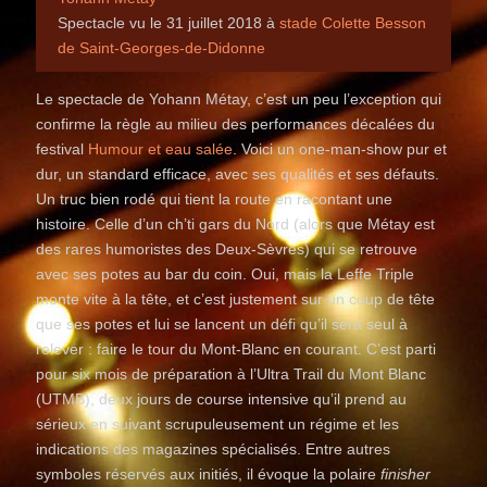
Spectacle vu le 31 juillet 2018 à
stade Colette Besson
de Saint-Georges-de-Didonne
Le spectacle de Yohann Métay, c’est un peu l’exception qui
confirme la règle au milieu des performances décalées du
festival
Humour et eau salée
. Voici un one-man-show pur et
dur, un standard efficace, avec ses qualités et ses défauts.
Un truc bien rodé qui tient la route en racontant une
histoire. Celle d’un ch’ti gars du Nord (alors que Métay est
des rares humoristes des Deux-Sèvres) qui se retrouve
avec ses potes au bar du coin. Oui, mais la Leffe Triple
monte vite à la tête, et c’est justement sur un coup de tête
que ses potes et lui se lancent un défi qu’il sera seul à
relever : faire le tour du Mont-Blanc en courant. C’est parti
pour six mois de préparation à l’Ultra Trail du Mont Blanc
(UTMB), deux jours de course intensive qu’il prend au
sérieux en suivant scrupuleusement un régime et les
indications des magazines spécialisés. Entre autres
symboles réservés aux initiés, il évoque la polaire
finisher