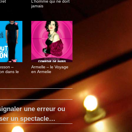
cret
L’homme qui ne dort
jamais
osson –
Armelle – le Voyage
on dans le
en Armelie
ignaler une erreur ou
ser un spectacle…