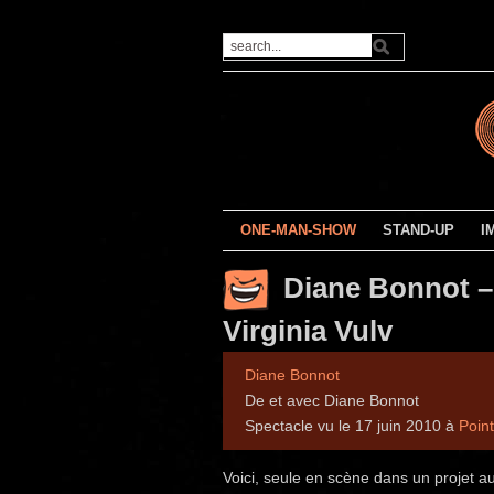
ONE-MAN-SHOW
STAND-UP
I
Diane Bonnot –
Virginia Vulv
Diane Bonnot
De et avec Diane Bonnot
Spectacle vu le 17 juin 2010 à
Poin
Voici, seule en scène dans un projet aus