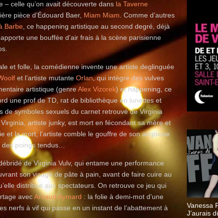
che – celle qu’on avait découverte dans
la Taverne
nière pièce d’Édouard Baer,
Miam Miam
. Comme d’autres
à Barbe
, ce happening artistique au second degré, déjà
, apporte une bouffée d’air frais à la scène parisienne
os.
le et folle, la comédienne invente une artiste deglinguée
Woolf
et l’artiste mutante
Orlan
, qui intègre des vulves
entaire artistique (genre
Alex Vizorek
) et happening, ce
d une prof de TD, rat de bibliothèque en lunettes et
ts de symboles sexuels du carnet retrouvé de Virginia
Virginia, artiste junky, est mort en fécondant sa mère et
 et la mort, l’artiste comble le gouffre de son angoisse
et des poings tendus…
 débridé de Virginia Vulv, qui entame une performance
vrant son visage de pâte à pain, avant de faire cuire au
u’elle distribue aux spectateurs. On retrouve ce jeu qui
artage avec
Arnaud Aymard
: la folie à demi-mot d’une
Vanessa F
s nerfs à vif qui passe en un instant de l’abattement à
J’aurais d