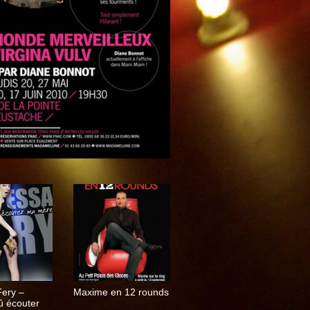
ery –
Maxime en 12 rounds
û écouter