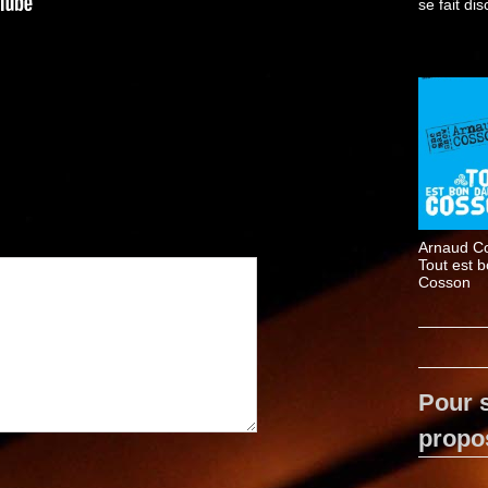
se fait dis
Arnaud C
Tout est b
Cosson
Pour s
propo