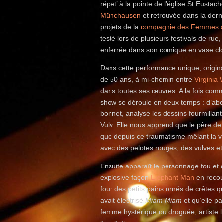
répet’ à la pointe de l’église St Eusta
Münchausen
et retrouvée dans la der
projets de la
compagnie des Femmes 
testé lors de plusieurs festivals de rue
enferrée dans son comique en vase cl
Dans cette performance unique, origina
de 50 ans, à mi-chemin entre
Virginia 
dans toutes ses œuvres. A la fois comm
show se déroule en deux temps : d’abor
bonnet, analyse les dessins fourmillan
Vulv. Elle nous apprend que le père de 
que depuis ce traumatisme mêlant la vie
avec des pelotes rouges, des vulves 
Ensuite apparaît le personnage fou et
explosive façon
Elephant Man
en recou
four des petits pains ornés de crêtes q
avait électrisé
Miam Miam
et qu’elle p
femme hystérique ou droguée, artiste le