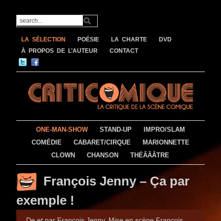
LA SÉLECTION
POÉSIE
LA CHARTE
DVD
À PROPOS DE L’AUTEUR
CONTACT
ONE-MAN-SHOW
STAND-UP
IMPRO/SLAM
COMÉDIE
CABARET/CIRQUE
MARIONNETTE
CLOWN
CHANSON
THÉÂÂÂTRE
François Jenny – Ça par
exemple !
De et par François Jenny. Mise en scène François