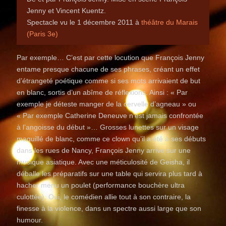
Jenny et Vincent Kuentz.
Spectacle vu le 1 décembre 2011 à
théâtre du Marais
(Paris 3e)
Par exemple… C’est par cette locution que François Jenny
entame presque chacune de ses phrases, créant un effet
d’étrangeté poétique comme si ses mots arrivaient de but
en blanc, sortis d’un abîme de réflexions. Ainsi : « Par
exemple je déteste manger de la cervelle d’agneau » ou
« Par exemple Catherine Deneuve n’est jamais confrontée
à l’angoisse du début »… Grosses lunettes sur un visage
maquillé de blanc, comme ce clown qu’il a été à ses débuts
dans les rues de Nancy, François Jenny arrive sur une
musique asiatique. Avec une méticulosité de Geisha, il
déballe les préparatifs sur une table qui servira plus tard à
hacher menu un poulet (performance bouchère ultra
culottée). Oui, le comédien allie tout à son contraire, la
finesse à la violence, dans un spectre aussi large que son
humour.