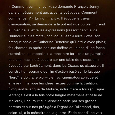
« Comment commencer », se demande François Jenny
dans un bégaiement aux accents poétiques. Comment
commencer ? « En nommant ». Il évoque le travail
d’imagination, se demande si le pot est vide ou plein, prend
au pied de la lettre les expressions (ressort habituel de
l’humour sur les mots), convoque Jean-Pierre Coffe, son
presque sosie, et Catherine Deneuve qu’il étrille avec plaisir,
fait chanter un opéra par une théière et un pot, d’une façon
surréaliste qui rappelle « la rencontre fortuite d’un parapluie
et d’une machine à coudre sur une table de dissection »
évoquée par Lautréamont, dans les
Chants de Maldoror
. Il
construit un scénario de film d’action basé sur le fait que
l’héroïne doit faire pipi – bien vu, cinématographique et
enlevé -, interroge les idées reçues comme la tradition.
Évoquant la langue de Molière, notre mère à tous (puisque
le français est à la fois notre langue maternelle et celle de
Molière), il poursuit sur l’alsacien parlé par ses grands
parents et sur nos préjugés à l’égard de l’allemand, dus,
selon-lui, à la mémoire de la guerre. Et de citer d’une voix