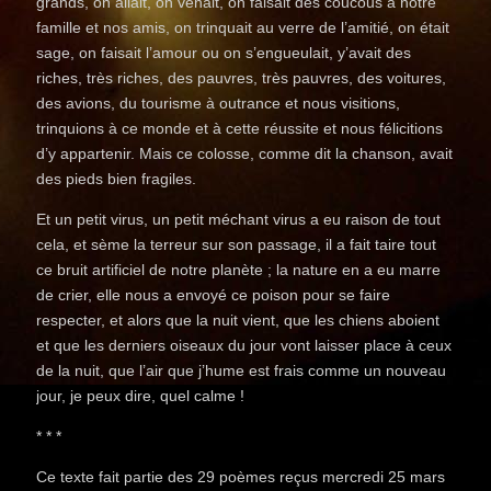
grands, on allait, on venait, on faisait des coucous à notre
famille et nos amis, on trinquait au verre de l’amitié, on était
sage, on faisait l’amour ou on s’engueulait, y’avait des
riches, très riches, des pauvres, très pauvres, des voitures,
des avions, du tourisme à outrance et nous visitions,
trinquions à ce monde et à cette réussite et nous félicitions
d’y appartenir. Mais ce colosse, comme dit la chanson, avait
des pieds bien fragiles.
Et un petit virus, un petit méchant virus a eu raison de tout
cela, et sème la terreur sur son passage, il a fait taire tout
ce bruit artificiel de notre planète ; la nature en a eu marre
de crier, elle nous a envoyé ce poison pour se faire
respecter, et alors que la nuit vient, que les chiens aboient
et que les derniers oiseaux du jour vont laisser place à ceux
de la nuit, que l’air que j’hume est frais comme un nouveau
jour, je peux dire, quel calme !
* * *
Ce texte fait partie des 29 poèmes reçus mercredi 25 mars