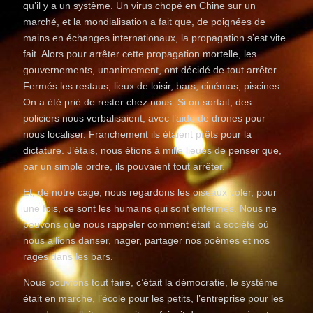
qu’il y a un système. Un virus chopé en Chine sur un
marché, et la mondialisation a fait que, de poignées de
mains en échanges internationaux, la propagation s’est vite
fait. Alors pour arrêter cette propagation mortelle, les
gouvernements, unanimement, ont décidé de tout arrêter.
Fermés les restaus, lieux de loisir, bars, cinémas, piscines.
On a été prié de rester chez nous. Si on sortait, des
policiers nous verbalisaient, avec l’aide de drones pour
nous localiser. Franchement ils étaient prêts pour la
dictature. J’étais, nous étions à mille lieues de penser que,
par un simple ordre, ils pouvaient tout arrêter.
Et, de notre cage, nous regardons les oiseaux voler, pour
une fois, ce sont les humains qui sont enfermés. Nous ne
pouvons que nous rappeler comment était la société où
nous allions danser, nager, partager nos poèmes et nos
rages dans les bars.
Nous pouvions tout faire, c’était la démocratie, le système
était en marche, l’école pour les petits, l’entreprise pour les