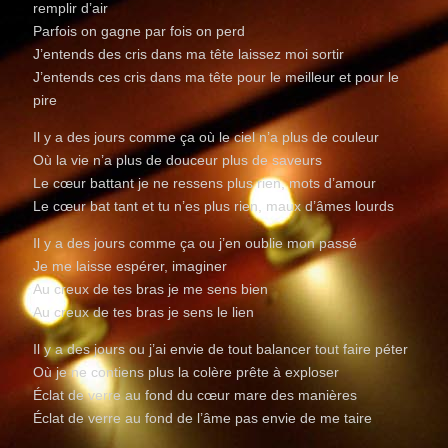
remplir d’air
Parfois on gagne par fois on perd
J’entends des cris dans ma tête laissez moi sortir
J’entends ces cris dans ma tête pour le meilleur et pour le
pire
Il y a des jours comme ça où le ciel n’a plus de couleur
Où la vie n’a plus de douceur plus de saveurs
Le cœur battant je ne ressens plus rien, mots d’amour
Le cœur bat tant et tu n’es plus rien, maux d’âmes lourds
Il y a des jours comme ça ou j’en oublie mon passé
Je me laisse espérer, imaginer
Au creux de tes bras je me sens bien
Au creux de tes bras je sens le lien
Il y a des jours ou j’ai envie de tout balancer tout faire péter
Où je ne contiens plus la colère prête à exploser
Éclat de verre au fond du cœur mare des manières
Éclat de verre au fond de l’âme pas envie de me taire