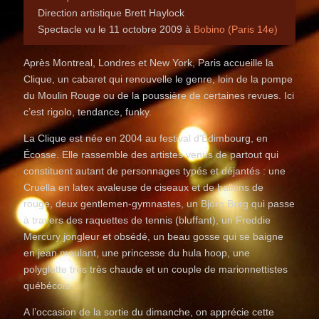
Direction artistique Brett Haylock
Spectacle vu le 11 octobre 2009 à
Bobino (Paris 14e)
Après Montreal, Londres et New York, Paris accueille la
Clique, un cabaret qui renouvelle le genre, loin de la pompe
du Moulin Rouge ou de la poussière de certaines revues. Ici
c’est rigolo, tendance, funky.
La Clique est née en 2004 au festival d’Édimbourg, en
Écosse. Elle rassemble des artistes venus de partout qui
constituent autant de personnages typés et déjantés : une
Cruella en latex avaleuse de ciseaux et de ballons de
rouge, deux gentlemen-gymnastes, un Björn Borg qui passe
à travers des raquettes de tennis (bluffant), un Freddie
Mercury jongleur et obsédé, un beau gosse qui se baigne
en jean moulant, une princesse du hula hoop, une
polyglotte très très chaude et un couple de marionnettistes
québécois.
A l’occasion de la sortie du dimanche, on apprécie cette