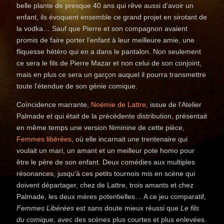
belle plante de presque 40 ans qui rêve aussi d’avoir un
enfant, ils évoquent ensemble ce grand projet en sirotant de
la vodka… Sauf que Pierre et son compagnon avaient
promis de faire porter l’enfant à leur meilleure amie, une
fliquesse hétéro qui en a dans le pantalon. Non seulement
ce sera le fils de Pierre Mazar et non celui de son conjoint,
mais en plus ce sera un garçon auquel il pourra transmettre
toute l’étendue de son génie comique.
Coïncidence marrante,
Noémie de Lattre
, issue de l’Atelier
Palmade et qui était de la précédente distribution, présentait
en même temps une version féminine de cette pièce,
Femmes libérées
, où elle incarnait une trentenaire qui
voulait un mari, un amant et un meilleur pote homo pour
être le père de son enfant. Deux comédies aux multiples
résonances, jusqu’à ces petits tournois mis en scène qui
doivent départager, chez de Lattre, trois amants et chez
Palmade, les deux mères potentielles… A ce jeu comparatif,
Femmes Libérées
est sans doute mieux réussi que
Le fils
du comique
, avec des scènes plus courtes et plus enlevées.