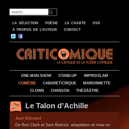
LA SÉLECTION
POÉSIE
LA CHARTE
DVD
À PROPOS DE L’AUTEUR
CONTACT
ONE-MAN-SHOW
STAND-UP
IMPRO/SLAM
COMÉDIE
CABARET/CIRQUE
MARIONNETTE
CLOWN
CHANSON
THÉÂÂÂTRE
Le Talon d’Achille
Jean-Edouard
De Ron Clark et Sam Bobrick, adaptation et mise en