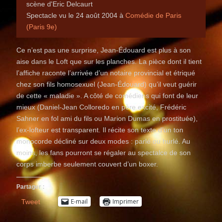
scène d'Eric Delcaurt
Spectacle vu le 24 août 2004 à
Comédie de Paris
(Paris 9e)
Ce n’est pas une surprise, Jean-Édouard est plus à son
aise dans le Loft que sur les planches. La pièce dont il tient
l’affiche raconte l’arrivée d’un notaire provincial et étriqué
chez son fils homosexuel (Jean-Édouard) qu’il veut guérir
de cette « maladie ». A côté de comédiens qui font de leur
mieux (Daniel-Jean Colloredo en père excité, Frédéric
Sahner en fol ami du fils ou Marion Dumas en prostituée),
l’ex-lofteur est transparent. Il récite son texte d’un ton
monocorde décliné sur deux modes : parlé ou hurlé. Au
moins, les fans pourront se régaler au spectalce de son
corps imberbe seulement couvert d’un boxer.
Partager :
E-mail
Imprimer
Tweet