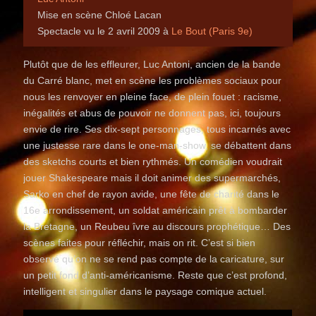
Mise en scène Chloé Lacan
Spectacle vu le 2 avril 2009 à
Le Bout (Paris 9e)
Plutôt que de les effleurer, Luc Antoni, ancien de la bande
du Carré blanc, met en scène les problèmes sociaux pour
nous les renvoyer en pleine face, de plein fouet : racisme,
inégalités et abus de pouvoir ne donnent pas, ici, toujours
envie de rire. Ses dix-sept personnages, tous incarnés avec
une justesse rare dans le one-man-show, se débattent dans
des sketchs courts et bien rythmés. Un comédien voudrait
jouer Shakespeare mais il doit animer des supermarchés,
Sarko en chef de rayon avide, une fête de charité dans le
16e arrondissement, un soldat américain prêt à bombarder
la Bretagne, un Reubeu îvre au discours prophétique… Des
scènes faites pour réfléchir, mais on rit. C’est si bien
observé qu’on ne se rend pas compte de la caricature, sur
un petit fond d’anti-américanisme. Reste que c’est profond,
intelligent et singulier dans le paysage comique actuel.