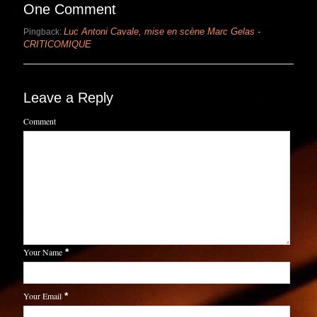
One Comment
Luc Antoni Cavale, mise en scène Marc Gelas -
Pingback:
CRITICOMIQUE
Leave a Reply
Comment
Your Name
*
Your Email
*