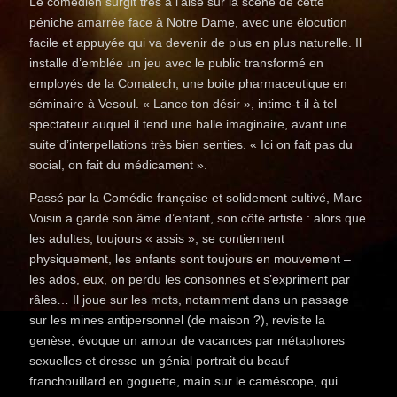
Le comédien surgit très à l’aise sur la scène de cette
péniche amarrée face à Notre Dame, avec une élocution
facile et appuyée qui va devenir de plus en plus naturelle. Il
installe d’emblée un jeu avec le public transformé en
employés de la Comatech, une boite pharmaceutique en
séminaire à Vesoul. « Lance ton désir », intime-t-il à tel
spectateur auquel il tend une balle imaginaire, avant une
suite d’interpellations très bien senties. « Ici on fait pas du
social, on fait du médicament ».
Passé par la Comédie française et solidement cultivé, Marc
Voisin a gardé son âme d’enfant, son côté artiste : alors que
les adultes, toujours « assis », se contiennent
physiquement, les enfants sont toujours en mouvement –
les ados, eux, on perdu les consonnes et s’expriment par
râles… Il joue sur les mots, notamment dans un passage
sur les mines antipersonnel (de maison ?), revisite la
genèse, évoque un amour de vacances par métaphores
sexuelles et dresse un génial portrait du beauf
franchouillard en goguette, main sur le caméscope, qui