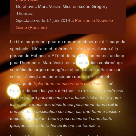
De et avec Marc Voisin. Mise en scène Grégory
Thomas.
Spectacle vu le 17 juin 2014 à
Péniche la Nouvelle
Seine (Paris 5e)
Le titre, surprenant pour un one-man-show, est à l’image du
spectacle : littéraire et référencé – c’est une allusion à la
phrase de Hobbes, « A l’état de nature l’homme est un loup
pour l’homme ». Marc Voisin est un comédien confirmé qui
se méfie du jargon managérial et se plaît à lire Balzac sur
scène : à vingt ans, pour séduire une fille, il citait tel
passage de
Splendeurs et misère des courtisanes
, où
l’auteur dépeint les yeux d’Esther :
« L’excessive tendresse
de son regard pouvait seule en adoucir l’éclat. Il n’y a que
les races venues des déserts qui possèdent dans l’œil le
pouvoir de la fascination sur tous, car une femme fascine
toujours quelqu’un. Leurs yeux retiennent sans doute
quelque chose de l’infini qu’ils ont contemplé. »