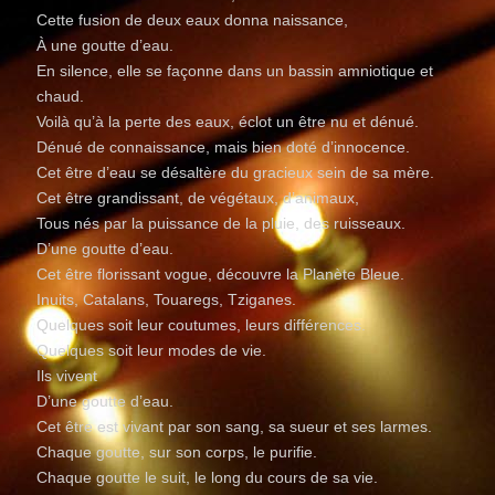
Cette fusion de deux eaux donna naissance,
À une goutte d’eau.
En silence, elle se façonne dans un bassin amniotique et
chaud.
Voilà qu’à la perte des eaux, éclot un être nu et dénué.
Dénué de connaissance, mais bien doté d’innocence.
Cet être d’eau se désaltère du gracieux sein de sa mère.
Cet être grandissant, de végétaux, d’animaux,
Tous nés par la puissance de la pluie, des ruisseaux.
D’une goutte d’eau.
Cet être florissant vogue, découvre la Planète Bleue.
Inuits, Catalans, Touaregs, Tziganes.
Quelques soit leur coutumes, leurs différences.
Quelques soit leur modes de vie.
Ils vivent
D’une goutte d’eau.
Cet être est vivant par son sang, sa sueur et ses larmes.
Chaque goutte, sur son corps, le purifie.
Chaque goutte le suit, le long du cours de sa vie.