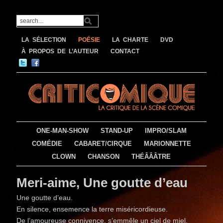
LA SÉLECTION
POÉSIE
LA CHARTE
DVD
À PROPOS DE L’AUTEUR
CONTACT
ONE-MAN-SHOW
STAND-UP
IMPRO/SLAM
COMÉDIE
CABARET/CIRQUE
MARIONNETTE
CLOWN
CHANSON
THÉÂÂÂTRE
Meri-aime, Une goutte d’eau
Une goutte d’eau.
En silence, ensemence la terre miséricordieuse.
De l’amoureuse connivence, s’emmêle un ciel de miel.