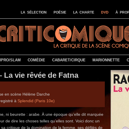
LA SÉLECTION
POÉSIE
LA CHARTE
DVD
À PROP
MPRO/SLAM
COMÉDIE
CABARET/CIRQUE
MARIONNETTE
– La vie rêvée de Fatna
ise en scène Hélène Darche
registré à
Splendid (Paris 10e)
, ni beurette : arabe. À une époque qu’elle dit marquée
peur de dire les choses telles qu’elles sont. Voici donc un
 sa critique de la domination de la femme, ses défilés de