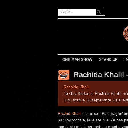
ONE-MAN-SHOW
STAND-UP
I
Rachida Khalil 
Rachida Khalil
de Guy Bedos et Rachida Khalil, m
DVD sorti le 18 septembre 2006 en
Rachid Khalil
est arabe. Pas maghrébine
par l’hypocrisie, la jeune fille n’a pas 
spectacle politiquement incorrect, avec