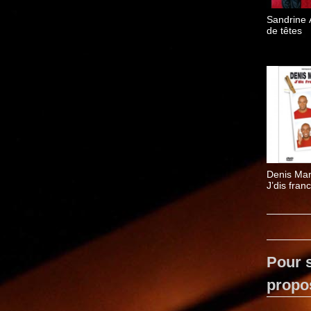
Sandrine A
de têtes
Denis Mar
J’dis fran
Pour s
propo