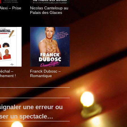
lexi – Prise
Nicolas Canteloup au
Palais des Glaces
échal –
Franck Dubosc –
chement !
Romantique
ignaler une erreur ou
ser un spectacle…