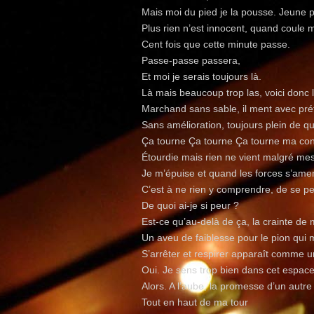
Mais moi du pied je la pousse. Jeune 
Plus rien n’est innocent, quand coule 
Cent fois que cette minute passe.
Passe-passe passera,
Et moi je serais toujours là.
Là mais beaucoup trop las, voici donc
Marchand sans sable, il ment avec pré
Sans amélioration, toujours plein de qu
Ça tourne Ça tourne Ça tourne ma con
Étourdie mais rien ne vient malgré mes
Je m’épuise et quand les forces s’ame
C’est à ne rien y comprendre, de se 
De quoi ai-je si peur ?
Est-ce qu’au-delà de ça, la crainte de
Un aveu de faiblesse pour le pion qui
S’arrêter et respirer apparaît comme u
Oui. Je sens trop bien dans cet espace
Alors. A l’aube, la promesse d’un autre
Tout en haut de ma tour