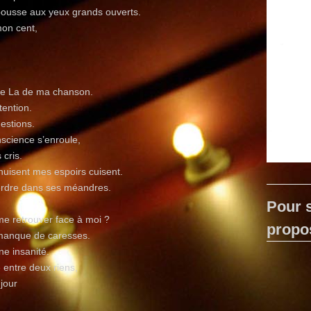
pousse aux yeux grands ouverts.
mon cent,
 le La de ma chanson.
tention.
estions.
science s’enroule,
 cris.
nuisent mes espoirs cuisent.
perdre dans ses méandres.
Pour s
 me retrouver face à moi ?
propo
 manque de caresses.
ne insanité.
 entre deux riens,
 jour