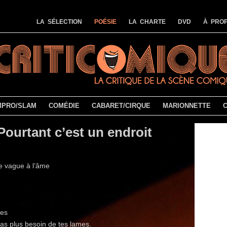
LA SÉLECTION
POÉSIE
LA CHARTE
DVD
À PROP
MPRO/SLAM
COMÉDIE
CABARET/CIRQUE
MARIONNETTE
ourtant c’est un endroit
de vague à l’âme
mes
’as plus besoin de tes lames.