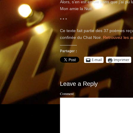
Alors, s’en est enfuie sans que j’ai pu l
Mon amie la Nuit.
* * *
Ce texte fait partie des 37 poèmes reç
confinée du Chat Noir.
Retrouvez les 
Partager :
E-mail
Imprimer
Leave a Reply
Comment