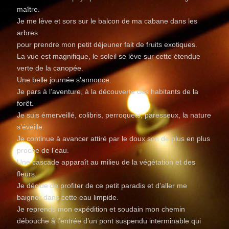
maître.
Je me lève et sors sur le balcon de ma cabane dans les
arbres
pour prendre mon petit déjeuner fait de fruits exotiques.
La vue est magnifique, le soleil se lève sur cette étendue
verte de la canopée.
Une belle journée s’annonce.
Je pars à l’aventure, à la découverte des habitants de la
forêt.
Je suis émerveillé, colibris, perroquets, paresseux, la nature
s’éveille.
Je continue à avancer attiré par le doux son de plus en plus
proche de l’eau.
Une cascade apparaît au milieu de la végétation et des
fleurs.
Je décide de profiter de ce petit paradis et d’aller me
baigner dans cette eau limpide.
Je reprends mon expédition et soudain mon chemin
débouche à l’entrée d’un pont suspendu interminable qui