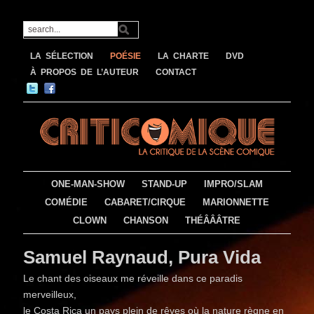
LA SÉLECTION
POÉSIE
LA CHARTE
DVD
À PROPOS DE L’AUTEUR
CONTACT
ONE-MAN-SHOW
STAND-UP
IMPRO/SLAM
COMÉDIE
CABARET/CIRQUE
MARIONNETTE
CLOWN
CHANSON
THÉÂÂÂTRE
Samuel Raynaud, Pura Vida
Le chant des oiseaux me réveille dans ce paradis
merveilleux,
le Costa Rica un pays plein de rêves où la nature règne en