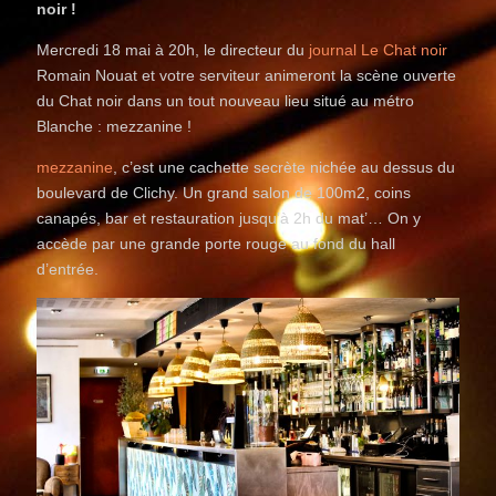
noir !
Mercredi 18 mai à 20h, le directeur du
journal Le Chat noir
Romain Nouat et votre serviteur animeront la scène ouverte
du Chat noir dans un tout nouveau lieu situé au métro
Blanche : mezzanine !
mezzanine
, c’est une cachette secrète nichée au dessus du
boulevard de Clichy. Un grand salon de 100m2, coins
canapés, bar et restauration jusqu’à 2h du mat’… On y
accède par une grande porte rouge au fond du hall
d’entrée.