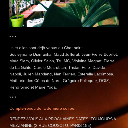
* * *
Ils et elles sont déjà venus au Chat noir :
Souleymane Diamanka, Maud Juillerat, Jean-Pierre Bobillot,
Maïa Slam, Olivier Salon, Tsu MC, Violaine Magnat, Pierre
de La Galite, Carole Mesrobian, Tristan Felix, Davide
Napoli, Julien Marcland, Nen Terrien, Esterelle Lacrimosa,
Mathurin des Côtes du Nord, Grégoire Pellequer, DGIZ,
Reno Simo et Marie Yoda.
* * *
Compte-rendu de la dernière soirée.
RENDEZ-VOUS AUX PROCHAINES DATES, TOUJOURS A
MEZZANINE (2 RUE COUSOTU, PARIS 18E) :