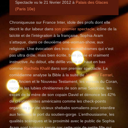
Spectacle vu le 21 février 2012 à
Palais des Glaces
(Paris 10e)
Chroniqueuse sur France Inter, idole des profs dont elle
décrit le dur labeur dans
son premier spectacle
, icône de la
laïcité et de l’intégration à la française, Sophia Aram
s’attaque, dans ce deuxième one-woman-show, aux
religions. Une évocation des trois monothéismes qui n’est
pas ultra drôle, mais bien écrite, bien jouée et vraiment
instructive. Au début, elle défile voilée de haut en bas
comme
Rachida Khalil
dans son premier spectacle. La
comédienne analyse la Bible à la suite de
Jérémy Ferrari
,
cite l’Ancien et le Nouveau Testament, les versets du Coran,
raconte les lubies chrétiennes de son amie Sandrine, les
excès de la mère de son copain David et dénonce les 42%
de créationnistes américains comme les check-points
organisés par de vicieux shebabs somaliens pour interdire
aux femmes le port du soutien-gorge. L’enthousiasme, les
qualités scéniques et la proximité avec le public de Sophia
Aram sont toujours servis par cette voix de petite fille qui