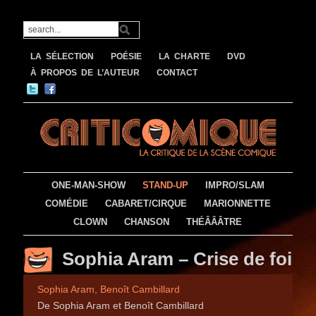
LA SÉLECTION
POÉSIE
LA CHARTE
DVD
À PROPOS DE L’AUTEUR
CONTACT
ONE-MAN-SHOW
STAND-UP
IMPRO/SLAM
COMÉDIE
CABARET/CIRQUE
MARIONNETTE
CLOWN
CHANSON
THÉÂÂÂTRE
Sophia Aram – Crise de foi
Sophia Aram, Benoît Cambillard
De Sophia Aram et Benoît Cambillard