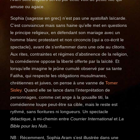
amuse ou agace.
Sophia (sagesse en grec) n’est pas une ayatollah laïcarde.
C’est convaincue mais sans haine qu’elle met en questions
le principe religieux, en défendant son mariage avec un
homme blanc protestant et non circoncis (qui a co-écrit le
spectacle), avant de s’enflammer dans une ode au clitoris.
Aux rites, contraintes et régimes d’abstinence de la religion,
la comédienne oppose la liberté offerte par la laïcité. Et
lorsqu’elle imagine le jeûne cumulé observé par sa tante
Fatiha, qui respecte les obligations musulmanes,
chrétiennes et juives, on pense à une vanne de
Tomer
Sisley
. Quand elle se lance dans l’interprétation de
personnages, comme cet ange à la gouaille titi, la
comédienne loupe peut-être sa cible, mais le reste est
rythmé, sans fioritures ni longueurs. Un spectacle
didactique, à mi-chemin entre
Courrier International
et
La
Bible pour les Nuls
…
NB : Récemment, Sophia Aram s’est illustrée dans une