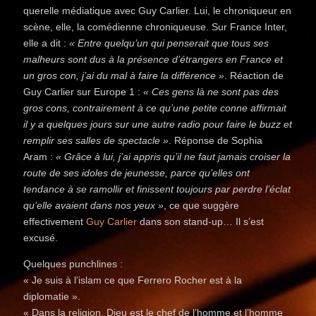
querelle médiatique avec Guy Carlier. Lui, le chroniqueur en
scène, elle, la comédienne chroniqueuse. Sur France Inter,
elle a dit :
« Entre quelqu’un qui penserait que tous ses
malheurs sont dus à la présence d’étrangers en France et
un gros con, j’ai du mal à faire la différence »
. Réaction de
Guy Carlier sur Europe 1 :
« Ces gens là ne sont pas des
gros cons, contrairement à ce qu’une petite conne affirmait
il y a quelques jours sur une autre radio pour faire le buzz et
remplir ses salles de spectacle »
. Réponse de Sophia
Aram :
« Grâce à lui, j’ai appris qu’il ne faut jamais croiser la
route de ses idoles de jeunesse, parce qu’elles ont
tendance à se ramollir et finissent toujours par perdre l’éclat
qu’elle avaient dans nos yeux »
, ce que suggère
effectivement
Guy Carlier
dans son stand-up… Il s’est
excusé.
Quelques punchlines :
« Je suis à l’islam ce que Ferrero Rocher est à la
diplomatie ».
« Dans la religion, Dieu est le chef de l’homme et l’homme