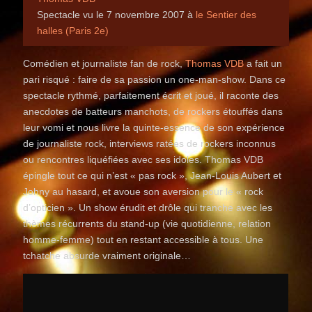
Spectacle vu le 7 novembre 2007 à
le Sentier des
halles (Paris 2e)
Comédien et journaliste fan de rock,
Thomas VDB
a fait un
pari risqué : faire de sa passion un one-man-show. Dans ce
spectacle rythmé, parfaitement écrit et joué, il raconte des
anecdotes de batteurs manchots, de rockers étouffés dans
leur vomi et nous livre la quinte-essence de son expérience
de journaliste rock, interviews ratées de rockers inconnus
ou rencontres liquéfiées avec ses idoles. Thomas VDB
épingle tout ce qui n’est « pas rock », Jean-Louis Aubert et
Johny au hasard, et avoue son aversion pour le « rock
d’opticien ». Un show érudit et drôle qui tranche avec les
thèmes récurrents du stand-up (vie quotidienne, relation
homme-femme) tout en restant accessible à tous. Une
tchatche absurde vraiment originale…