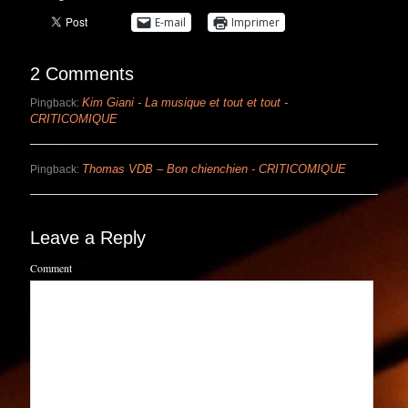
E-mail
Imprimer
2 Comments
Kim Giani - La musique et tout et tout -
Pingback:
CRITICOMIQUE
Thomas VDB – Bon chienchien - CRITICOMIQUE
Pingback:
Leave a Reply
Comment