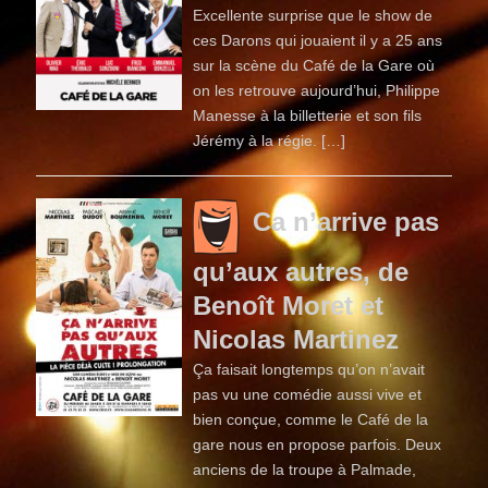
Excellente surprise que le show de
ces Darons qui jouaient il y a 25 ans
sur la scène du Café de la Gare où
on les retrouve aujourd’hui, Philippe
Manesse à la billetterie et son fils
Jérémy à la régie. […]
Ca n’arrive pas
qu’aux autres, de
Benoît Moret et
Nicolas Martinez
Ça faisait longtemps qu’on n’avait
pas vu une comédie aussi vive et
bien conçue, comme le Café de la
gare nous en propose parfois. Deux
anciens de la troupe à Palmade,