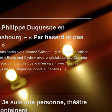
Philippe Duquesne en
sbourg – « Par hasard et pas
 »
ans après avoir incarné Gainsbourg dans les Deschiens,
été « Bonie and Clyde » avec la géniale Lorella Cravotta
 suis venu te dire que je m’en vais » avec Yolande
 Philippe Duquesne monte sur scène […]
Je suis une personne, théâtre
containers