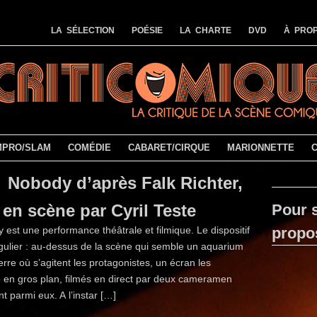
LA SÉLECTION
POÉSIE
LA CHARTE
DVD
À PROP
MPRO/SLAM
COMÉDIE
CABARET/CIRQUE
MARIONNETTE
Nobody d’après Falk Richter,
 en scène par Cyril Teste
Pour s
 est une performance théâtrale et filmique. Le dispositif
propo
ngulier : au-dessus de la scène qui semble un aquarium
rre où s’agitent les protagonistes, un écran les
 en gros plan, filmés en direct par deux cameramen
t parmi eux. A l’instar […]