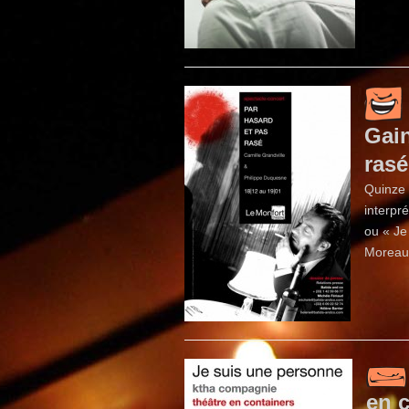
Gain
rasé
Quinze 
interpr
ou « Je
Moreau,
en 