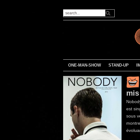
ONE-MAN-SHOW
STAND-UP
I
mis
Nobody
est si
sous ve
montre
évoluan