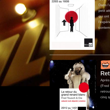
Dans l’
petit a
qui ont
l’expér
contemp
Ret
Après
(Fred 
retrou
cinq s