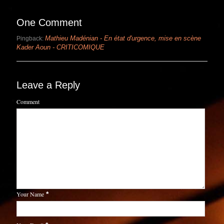
One Comment
Mathieu Madénian - En état d'urgence, mise en scène
Pingback:
Kader Aoun - CRITICOMIQUE
Leave a Reply
Comment
Your Name
*