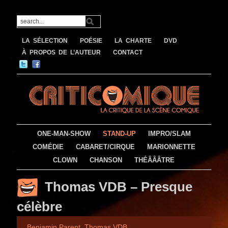
LA SÉLECTION
POÉSIE
LA CHARTE
DVD
À PROPOS DE L’AUTEUR
CONTACT
ONE-MAN-SHOW
STAND-UP
IMPRO/SLAM
COMÉDIE
CABARET/CIRQUE
MARIONNETTE
CLOWN
CHANSON
THÉÂÂÂTRE
Thomas VDB – Presque
célèbre
Benjamin Parent
,
Thomas VDB