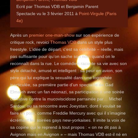
Ecrit par Thomas VDB et Benjamin Parent
Spectacle vu le 3 février 2011 à
Point-Virgule (Paris
4e)
Après un
premier one-man-show
sur son expérience de
critique rock, revoici
Thomas VDB
dans un style plus
freestyle. L’idée de départ, c’est sa célébrité – réelle, mais
pas suffisante pour qu’on sache son nom quand on le
reconnaît dans la rue. Le comédien raconte sa vie avec son
style détaché, amusé et intelligent : sa peur en avion, son
père qui lui explique la sexualité dans une logorrhée
inarticulée, sa première partie d’un spectacle de Gad
Elmaleh avec un fan néonazi, sa participation à une soirée
caritative contre la mucoviscidose parrainée par… Michel
Sardou, ou sa rencontre avec Joeystarr, dont il voulait se
faire un pote, comme Freddie Mercury avec qui il s’imagine
écrémant les soirées gays new-yorkaises. Il imite la voix de
sa copine qui le reprend à tout propos : « on ne dit pas à
Avignon mais en Avignon » – mais Thomas VDB est-il né en