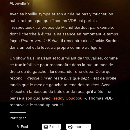
Abbeville ?
Avec sa bouille sympa et son air de ne pas y toucher, on
oublierait presque que Thomas VDB est parfois
irrespectueux : à propos de Michel Sardou, par exemple,
dont il cherche à éviter la naissance en remontant le temps
façon
Retour vers le Futur
: il rencontre ainsi Jackie Sardou
dans un bal et la lève, au propre comme au figuré.
Un show frais, marrant et fourmillant de trouvailles, comme
ce truc infaillible pour reconnaître dans la rue un mec de
droite ou de gauche : lui demander une clope. Celui qui
répond
« désolé il m’en reste plus que sept »
est de droite,
tandis que le mec de gauche te tend des roulées. Avec
l’élocution fantasque du bateleur de rues qu’il a été – on
pense à son duo avec
Freddy Coudboul
-, Thomas VDB
renouvelle le stand-up actuel.
Partager :
E-mail
Imprimer