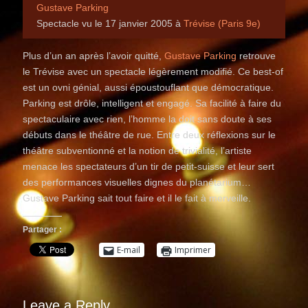
Gustave Parking
Spectacle vu le 17 janvier 2005 à
Trévise (Paris 9e)
Plus d’un an après l’avoir quitté,
Gustave Parking
retrouve
le Trévise avec un spectacle légèrement modi­fié. Ce best-of
est un ovni génial, aussi époustouflant que démocratique.
Parking est drôle, intelligent et engagé. Sa facilité à faire du
spectaculaire avec rien, l’homme la doit sans doute à ses
débuts dans le théâtre de rue. Entre deux réflexions sur le
théâtre subventionné et la notion de trivialité, l’artiste
menace les spectateurs d’un tir de petit-suisse et leur sert
des performances visuelles dignes du planétarium…
Gustave Parking sait tout faire et il le fait à merveille.
Partager :
E-mail
Imprimer
Leave a Reply