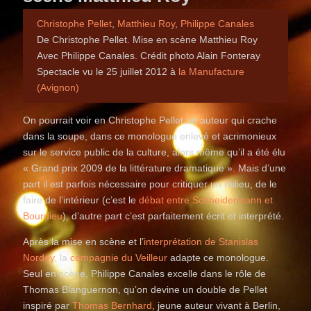
Christophe Pellet
,
Matthieu Roy
,
Philippe Canales
De Christophe Pellet. Mise en scène Matthieu Roy
Avec Philippe Canales. Crédit photo Alain Fonteray
Spectacle vu le 25 juillet 2012 à
la Manufacture
(Avignon)
On pourrait voir en Christophe Pellet un auteur qui crache
dans la soupe, dans ce monologue enlevé et acrimonieux
sur le service public de la culture, alors même qu’il a été élu
« Grand prix 2009 de la littérature dramatique ». Mais d’une
part il est parfois nécessaire pour critiquer un milieu, de le
faire de l’intérieur (c’est le
débat entre Schneidermann et
Bourdieu
), d’autre part c’est parfaitement écrit et interprété.
Après la mise en scène et l’
interprétation de Stanislas
Nordey
, la
compagnie du Veilleur
adapte ce monologue.
Seul en scène, Philippe Canales excelle dans le rôle de
Thomas Blanguernon, qu’on devine un double de Pellet
inspiré par
Thomas Bernhard
, jeune auteur vivant à Berlin,