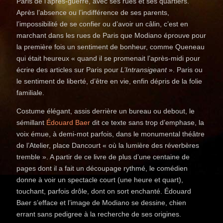
Paris de l’après-guerre, avec ses rues et ses quartiers.
Après l’absence ou l’indifférence de ses parents,
l’impossibilité de se confier ou d’avoir un câlin, c’est en
marchant dans les rues de Paris que Modiano éprouve pour
la première fois un sentiment de bonheur, comme Queneau
qui était heureux « quand il se promenait l’après-midi pour
écrire des articles sur Paris pour
L’Intransigeant
». Paris ou
le sentiment de liberté, d’être en vie, enfin dépris de la folie
familiale.
Costume élégant, assis derrière un bureau ou debout, le
sémillant
Édouard Baer
dit ce texte sans trop d’emphase, la
voix émue, à demi-mot parfois, dans le monumental théâtre
de l’Atelier, place Dancourt « où la lumière des réverbères
tremble ». A partir de ce livre de plus d’une centaine de
pages dont il a fait un découpage rythmé, le comédien
donne à voir un spectacle court (une heure et quart),
touchant, parfois drôle, dont on sort enchanté. Édouard
Baer s’efface et l’image de Modiano se dessine, chien
errant sans pedigree à la recherche de ses origines.