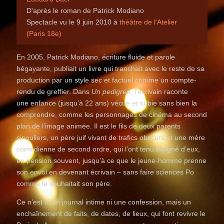
D'après le roman de Patrick Modiano
Spectacle vu le 9 juin 2010 à
théâtre de l'Atelier
(Paris 18e)
En 2005, Patrick Modiano, écriture fluide et parole
bégayante, publiait un livre qui tranchait avec le reste de sa
production par un style sec et factuel comme un compte-
rendu de greffier. Dans
Un pedigree
, l’écrivain raconte
une enfance (jusqu’à 22 ans) vécue et subie sans bien la
comprendre, comme les personnages de cinéma au second
plan de l’image animée. Il est le fils de deux parents
singuliers, un père juif vivant de trafics obscurs et une mère
comédienne de second ordre, qui l’ont tenu éloigné d’eux,
en pension souvent, jusqu’à ce que le jeune-homme prenne
son envol en devenant écrivain – sans faire sciences Po
comme le souhaitait son père.
Ce n’est ni un journal intime ni une confession, mais un
enchaînement de faits, de dates, de lieux, qui font revivre le