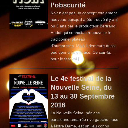
l’obscurité
Noir n’est pas un concept totalement
nouveau puisqu’il a été trouvé il y a 2
ou 3 ans par le producteur Bertrand
Hodot qui souhaitait renouveler le
traditionnel plateau
d’humoristes. Mais il demeure aussi
peu connu qu’efficace. Ce soir-là,
pour le festival […]
Le 4e festival de la
Nouvelle Seine, du
13 au 30 Septembre
2016
La Nouvelle Seine, péniche
parisienne amarrée rive gauche, face
à Notre Dame, est un lieu connu