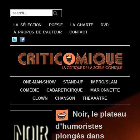
LA SÉLECTION
POÉSIE
LA CHARTE
DVD
À PROPOS DE L’AUTEUR
CONTACT
ONE-MAN-SHOW
STAND-UP
IMPRO/SLAM
COMÉDIE
CABARET/CIRQUE
MARIONNETTE
CLOWN
CHANSON
THÉÂÂÂTRE
Noir, le plateau
d’humoristes
plongés dans