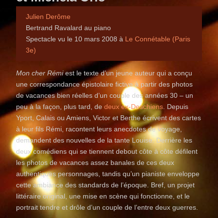
Julien Derôme
Bertrand Ravalard au piano
Spectacle vu le 10 mars 2008 à
Le Connétable (Paris
3e)
Mon cher Rémi
est
le texte d’un jeune auteur qui a conçu
une correspondance épistolaire fictive à partir des photos
de vacances bien réelles d’un couple des années 30 – un
peu à la façon, plus tard, de
deux ex-Deschiens
. Depuis
Yport, Calais ou Amiens, Victor et Berthe écrivent des cartes
à leur fils Rémi, racontent leurs anecdotes de voyage,
demandent des nouvelles de la tante Louise. Derrière les
deux comédiens qui se tiennent debout côte à côte défilent
les photos de vacances assez banales de ces deux
authentiques personnages, tandis qu’un pianiste enveloppe
cette ambiance des standards de l’époque. Bref, un projet
littéraire original, une mise en scène qui fonctionne, et le
portrait tendre et drôle d’un couple de l’entre deux guerres.