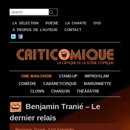
LA SÉLECTION
POÉSIE
LA CHARTE
DVD
À PROPOS DE L’AUTEUR
CONTACT
ONE-MAN-SHOW
STAND-UP
IMPRO/SLAM
COMÉDIE
CABARET/CIRQUE
MARIONNETTE
CLOWN
CHANSON
THÉÂÂÂTRE
Benjamin Tranié – Le
dernier relais
Benjamin Tranié
,
Zaid Sahebdin