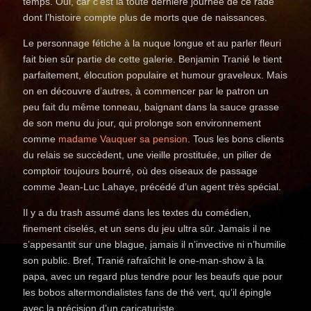
temps. Oui, car c’est la toute dernière journée de ce rade
dont l’histoire compte plus de morts que de naissances.
Le personnage fétiche à la nuque longue et au parler fleuri
fait bien sûr partie de cette galerie. Benjamin Tranié le tient
parfaitement, élocution populaire et humour graveleux. Mais
on en découvre d’autres, à commencer par le patron un
peu fait du même tonneau, baignant dans la sauce grasse
de son menu du jour, qui prolonge son environnement
comme
madame Vauquer sa pension
. Tous les bons clients
du relais se succèdent, une vieille prostituée, un pilier de
comptoir toujours bourré, où des oiseaux de passage
comme Jean-Luc Lahaye, précédé d’un agent très spécial.
Il y a du trash assumé dans les textes du comédien,
finement ciselés, et un sens du jeu ultra sûr. Jamais il ne
s’appesantit sur une blague, jamais il n’invective ni n’humilie
son public. Bref, Tranié rafraîchit le one-man-show à la
papa, avec un regard plus tendre pour les beaufs que pour
les bobos altermondialistes fans de thé vert, qu’il épingle
avec la précision d’un caricaturiste.