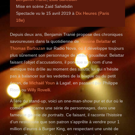
Mise en scène Zaid Sahebdin
Spectacle vu le 15 avril 2019 à
Dix Heures (Paris
18e)
Depuis deux ans, Benjamin Tranié propose des chroniques
savoureuses dans la quotidienne de
Yassine Belattar
et
Thomas Barbazan
sur Radio Nova, où il développe toujours
plus sûrement son personnage de beauf gouailleur. Belattar
faisant l’objet d’accusations, il ponctue son nom d’une
mimique très drôle au moment des saluts, lui qui n’hésite
pas à balancer sur les vedettes de la blague ou du petit
écran, de
Michaël Youn
à Lagaf, en passant par Philippe
Risoli ou
Willy Rovelli
.
A l’ère du stand-up, voici un one-man-show pur et dur où le
comédien incarne une série de personnages, dans une
fameuse
galerie de portraits
. Ce faisant, il raconte l’histoire
d’un restoroute que son patron s’apprête à vendre pour 1
million d’euros à Burger King, en respectant une unité de