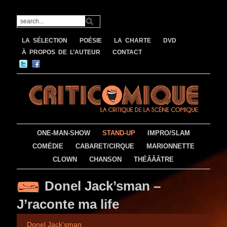
LA SÉLECTION
POÉSIE
LA CHARTE
DVD
À PROPOS DE L’AUTEUR
CONTACT
ONE-MAN-SHOW
STAND-UP
IMPRO/SLAM
COMÉDIE
CABARET/CIRQUE
MARIONNETTE
CLOWN
CHANSON
THÉÂÂÂTRE
Donel Jack’sman –
J’raconte ma life
Donel Jack'sman