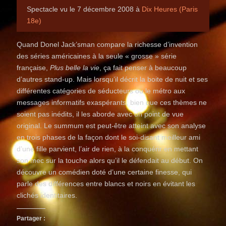
Spectacle vu le 7 décembre 2008 à
Dix Heures (Paris
18e)
Quand Donel Jack’sman compare la richesse d’invention
des séries américaines à la seule « grosse » série
française,
Plus belle la vie
, ça fait penser à beaucoup
d’autres stand-up. Mais lorsqu’il décrit la boite de nuit et ses
différentes catégories de séducteurs ou le métro aux
messages informatifs exaspérants, bien que ces thèmes ne
soient pas inédits, il les aborde avec un point de vue
original. Le summum est peut-être atteint avec son analyse
en trois phases de la façon dont le soi-disant meilleur ami
d’une fille parvient, l’air de rien, à la conquérir en mettant
son mec sur la touche alors qu’il le défendait au début. On
découvre un comédien doté d’une certaine finesse, qui
parle des différences entre blancs et noirs en évitant les
clichés identitaires.
Partager :