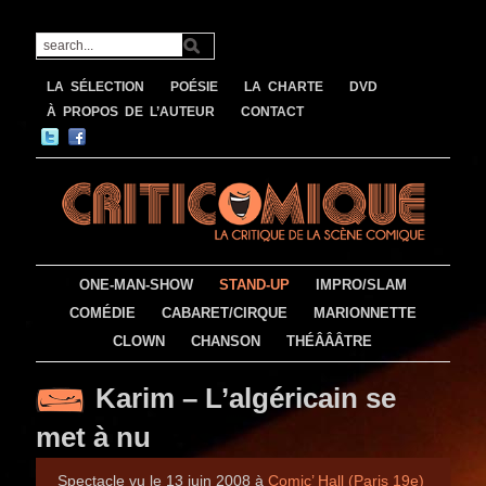
LA SÉLECTION
POÉSIE
LA CHARTE
DVD
À PROPOS DE L’AUTEUR
CONTACT
ONE-MAN-SHOW
STAND-UP
IMPRO/SLAM
COMÉDIE
CABARET/CIRQUE
MARIONNETTE
CLOWN
CHANSON
THÉÂÂÂTRE
Karim – L’algéricain se
met à nu
Spectacle vu le 13 juin 2008 à
Comic’ Hall (Paris 19e)