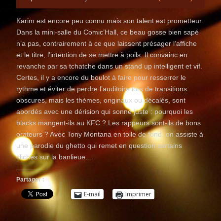
Karim est encore peu connu mais son talent est prometteur.
Dans la mini-salle du Comic’Hall, ce beau gosse bien sapé
n’a pas, contrairement à ce que laissent présager l’affiche
et le titre, l’intention de se mettre à poils. Il convainc en
revanche par sa tchatche dans un stand up intelligent et vif.
Certes, il y a encore du boulot à faire pour resserrer le
rythme et éviter de perdre l’auditoire lors de transitions
obscures, mais les thèmes, originaux ou décalés, sont
abordés avec une dérision qui sonne juste : pourquoi les
blacks mangent-ils au KFC ? Les rappeurs sont-ils de bons
orateurs ? Avec Tony Montana en toile de fond, on assiste à
une parodie du ghetto qui remet en question certains
clichés sur la banlieue…
Partager :
E-mail
Imprimer